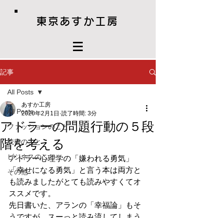
東京あすか工房
記事
All Posts
あすか工房
All Posts
2020年2月1日
読了時間: 3分
アドラーの問題行動の５段
ファッションのこと
階を考える
読書のこと
ビジネスのこと
アドラー心理学の「嫌われる勇気」
「幸せになる勇気」と言う本は両方と
その他
も読みましたがとても読みやすくてオ
ススメです。
先日書いた、アランの「幸福論」もそ
うですが、スーっと読み流してしまう