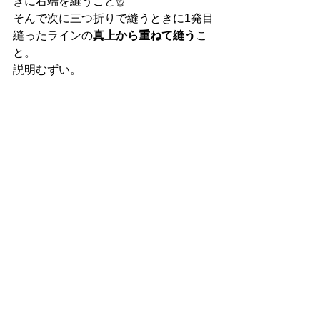
きに右端を縫うこと☝️
そんで次に三つ折りで縫うときに1発目
縫ったラインの
真上から重ねて縫う
こ
と。
説明むずい。