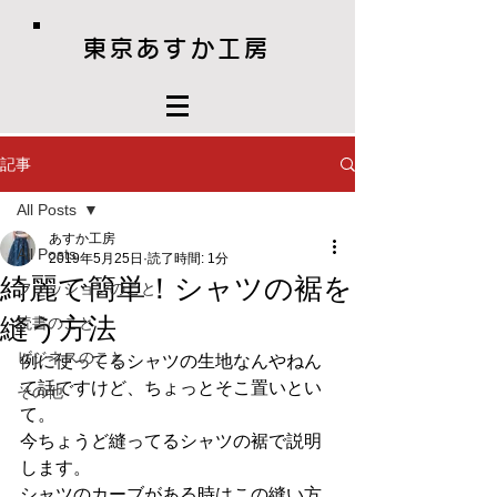
東京あすか工房
記事
All Posts
あすか工房
All Posts
2019年5月25日
読了時間: 1分
綺麗で簡単！シャツの裾を
ファッションのこと
縫う方法
読書のこと
ビジネスのこと
例に使ってるシャツの生地なんやねん
て話ですけど、ちょっとそこ置いとい
その他
て。
今ちょうど縫ってるシャツの裾で説明
します。
シャツのカーブがある時はこの縫い方