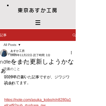
東京あすか工房
記事
All Posts
あすか工房
All Posts
2023年11月22日
読了時間: 1分
noteをまた更新しようかな
ファッションのこと
ぁ
読書のこと
ビジネスのこと
2020年に書いた記事ですが、ジワジワ
読まれてます。
その他
https://note.com/asuka_kobo/n/n8280a1
efcef9?sub_rt=share_pw