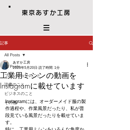
東京あすか工房
記事
All Posts
あすか工房
All Posts
2023年5月20日
読了時間: 1分
工業用ミシンの動画を
ファッションのこと
Instagramに載せています
読書のこと
ビジネスのこと
Instagramには、オーダーメイド服の製
その他
作過程や、作業風景だったり、私が普
段見ている風景だったりを載せていま
す。
特に、工業用ミシンをいろんな角度か