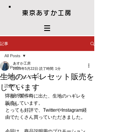
東京あすか工房
記事
All Posts
あすか工房
All Posts
2023年5月22日
読了時間: 1分
生地のハギレセット販売を
ファッションのこと
しています
読書のこと
ビジネスのこと
洋服の製作時に出た、生地のハギレを
販売しています。
その他
とっても好評で、TwitterやInstagram経
由でたくさん買っていただきました。
今回は、商品説明用のプロモーション